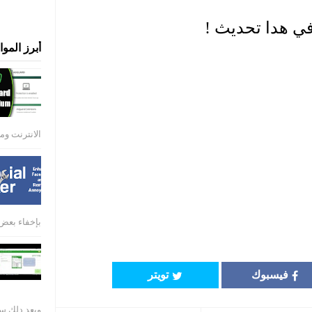
أبرز المو
الانترنت ومن
بإخفاء بعض 
فيسبوك
تويتر
وبعد دلك ستحصل على