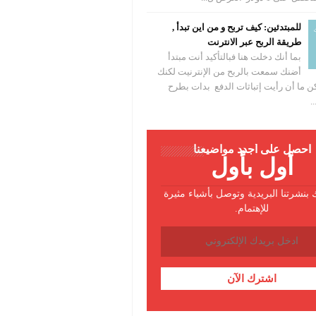
للمبتدئين: كيف تربح و من اين تبدأ ,
طريقة الربح عبر الانترنت
بما أنك دخلت هنا فبالتأكيد أنت مبتدأ
أضنك سمعت بالربح من الإنترنيت لكنك
 ما أن رأيت إتباثات الدفع بدات بطرح
.
احصل على أجدد مواضيعنا
أول بأول
بنشرتنا البريدية وتوصل بأشياء مثيرة
للإهتمام.