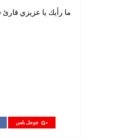
! ما رأيك يا عزيزي قارئ في هدا تحديث
جوجل بلس