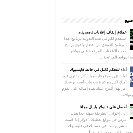
اضيع
عملاق إيقاف إعلانات adguard
سنقدم لكم في هذه التدوينة برنامج هذا
البرنامج العملاق من افضل واقوى برامج
حجب الاعلانات المزعجة على مواقع
ع النوافذ المزعجة ...
أداة للتحكم كامل في حائط فايسبوك
لعلك تزور موقع فايسبوك أكثر ما ترى فيه
أهلك لكن مع كثرة تحديثات أصبح يزعجك
أمر لهدا أقترح عليك هده إضافة التي تقوم
نواف...
أحصل على 1 دولار بايبال مجانا
إدن إخواني الطريقة سهلة جدا هناك
عرض في موقع يعطيك 1 دولار إدا قمت
بنشر بوست في حسابك في فايسبوك
 1 دولار العرض ل...