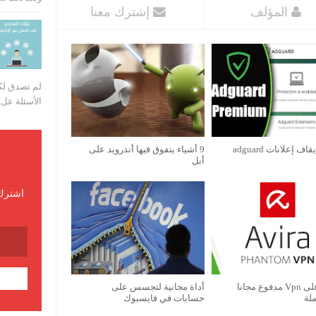
المؤلف
إشترك معنا
لم تصدق لكن
الأسئلة عل..
ف إعلانات adguard
9 أشياء يتفوق فيها أندرويد على
أبل
اشترك 
أحصل على Vpn مدفوع مجانا
أداة مجانية لتجسس على
لة
حسابات في فايسبوك