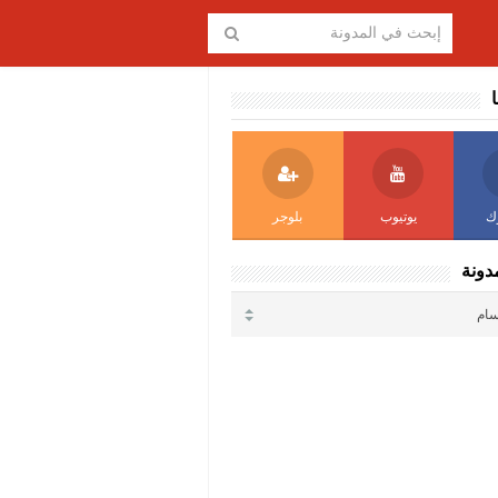
ا
ك
يوتيوب
بلوجر
دونة