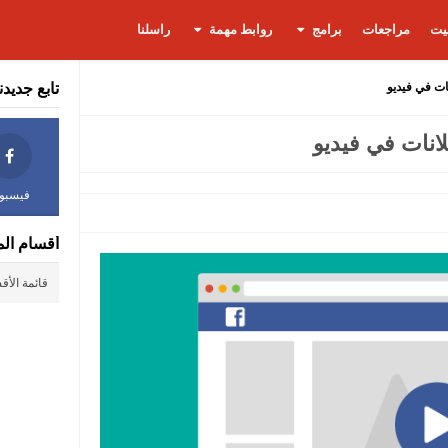
يت
مراجعات
برامج
روابط مهمة
راسلنا
ت في فيديو
تابع جديدن
نات في فيديو
فيسبو
أقسام الم