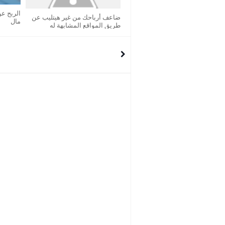
الربح ع
ضاعف أرباحك من غير هيتليب عن
مال
طريق المواقع المشابهة له