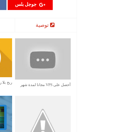
جوجل بلس
توصية
ربح بلا رأس ما
أحصل على VPS مجانا لمدة شهر