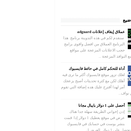
اضيع
عملاق إيقاف إعلانات adguard
سنقدم لكم في هذه التدوينة برنامج هذا
البرنامج العملاق من افضل واقوى برامج
حجب الاعلانات المزعجة على مواقع
ع النوافذ المزعجة ...
أداة للتحكم كامل في حائط فايسبوك
لعلك تزور موقع فايسبوك أكثر ما ترى فيه
أهلك لكن مع كثرة تحديثات أصبح يزعجك
أمر لهدا أقترح عليك هده إضافة التي تقوم
نواف...
أحصل على 1 دولار بايبال مجانا
إدن إخواني الطريقة سهلة جدا هناك
عرض في موقع يعطيك 1 دولار إدا قمت
بنشر بوست في حسابك في فايسبوك
 1 دولار العرض ل...