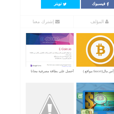
فيسبوك
تويتر
المؤلف
إشترك معنا
ل(faucet مواقع )
أحصل على بطاقة مصرفية مجانا