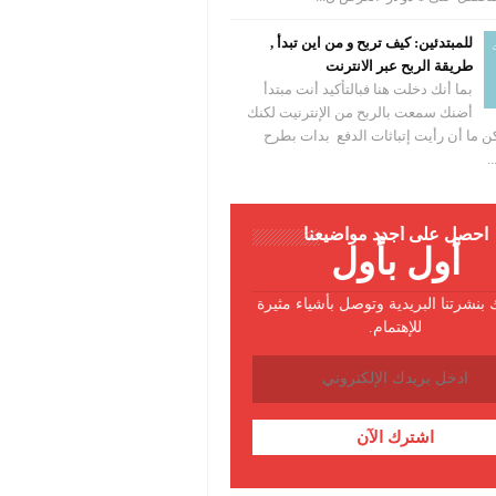
للمبتدئين: كيف تربح و من اين تبدأ ,
طريقة الربح عبر الانترنت
بما أنك دخلت هنا فبالتأكيد أنت مبتدأ
أضنك سمعت بالربح من الإنترنيت لكنك
 ما أن رأيت إتباثات الدفع بدات بطرح
.
احصل على أجدد مواضيعنا
أول بأول
بنشرتنا البريدية وتوصل بأشياء مثيرة
للإهتمام.