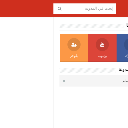
ا
ك
يوتيوب
بلوجر
دونة